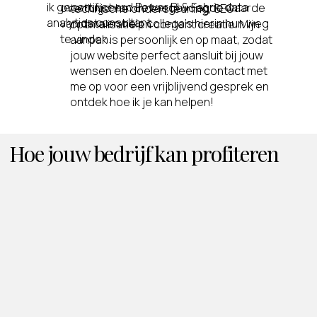
ik gecertificeerd Power BI & Fabric data
overtuigd van de toegevoegde waarde
technische ondersteuning, SEO
analytics consultant.
van data en help collega's hierin hun weg
optimalisatie en content creatie. Mijn
te vinden.
aanpak is persoonlijk en op maat, zodat
jouw website perfect aansluit bij jouw
wensen en doelen. Neem contact met
me op voor een vrijblijvend gesprek en
ontdek hoe ik je kan helpen!
Hoe jouw bedrijf kan profiteren