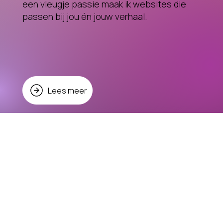
een vleugje passie maak ik websites die
passen bij jou én jouw verhaal.
Lees meer